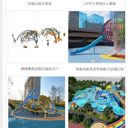
巨碗出路水滑道
220平方旱噴水上樂園
網繩攀爬游樂設備款式17
熱氣球創意造型無動力設備訂制