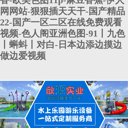
香-欧美色图11p-麻豆香蕉-伊人
网网站-狠狠插天天干-国产精品
22-国产一区二区在线免费观看
视频-色人阁亚洲色图-91丨九色
丨蝌蚪丨对白-日本边添边摸边
做边爱视频