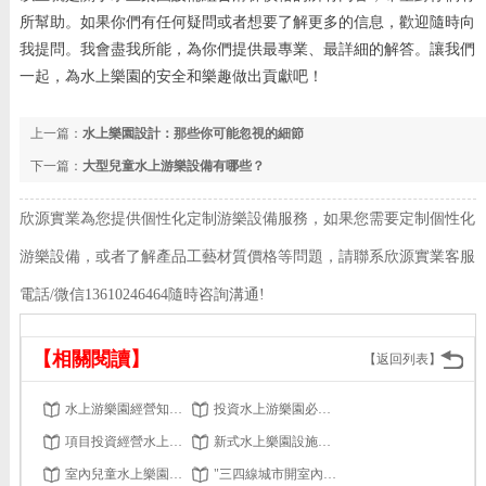
所幫助。如果你們有任何疑問或者想要了解更多的信息，歡迎隨時向
我提問。我會盡我所能，為你們提供最專業、最詳細的解答。讓我們
一起，為水上樂園的安全和樂趣做出貢獻吧！
上一篇：
水上樂園設計：那些你可能忽視的細節
下一篇：
大型兒童水上游樂設備有哪些？
欣源實業為您提供個性化定制游樂設備服務，如果您需要定制個性化
游樂設備，或者了解產品工藝材質價格等問題，請聯系欣源實業客服
電話/微信13610246464隨時咨詢溝通!
【相關閱讀】
【返回列表】
水上游樂園經營知識:怎樣擺脫季節因素
投資水上游樂園必須注意哪些方面？水上樂園設施
項目投資經營水上游樂園，這些疑問都解決了 嗎？
新式水上樂園設施的引進，是游客重游的強有力保證。
室內兒童水上樂園投入成本分析
"三四線城市開室內恒溫水上樂園可行嗎？ 有什么優勢？"