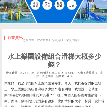
行業資訊
您的位置：
欣源實業
>
行業資訊
>
常見問題
>
水上樂園設備組合滑梯大概多少
錢？
發布時間：2023-11-29
更新時間：2023-11-29 11:55:17
作者：流星等夜
來
源：欣源實業
點擊數：
4835
大家好，我是你們的水上游樂設備專家。今天，我們要探討的主題
是：水上樂園設備組合滑梯多少錢？這個問題，我想說，它就像
問“你喜歡吃哪種口味的冰淇淋？”一樣，每個人的答案可能都會不
同。因為，價格的決定因素有很多，比如滑梯的大小、材質、設計等